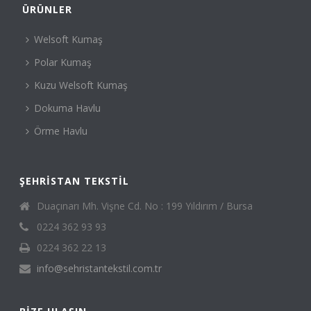
ÜRÜNLER
Welsoft Kumaş
Polar Kumaş
Kuzu Welsoft Kumaş
Dokuma Havlu
Örme Havlu
ŞEHRISTAN TEKSTIL
Duaçınarı Mh. Vişne Cd. No : 199 Yıldırım / Bursa
0224 362 93 93
0224 362 22 13
info@sehristantekstil.com.tr